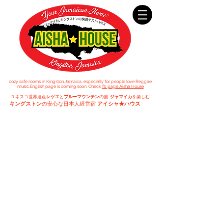
cozy safe rooms in Kingston,Jamaica,
especially for people
love Reggae
music.
English page is coming soon. Check
fb page Aisha House
ユネスコ世界遺産
レゲエ
と
ブルーマウンテン
の国
ジャマイカ
を楽しむ
キングストン
の安心な日本人経営宿
アイシャ★ハウス