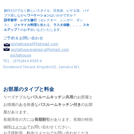
旅行だけでなく新しいスタイル、日光浴、レゲエ浴、バイ
ブス浴しながら
ワーケーション
はいかがですか？
語学留学
、
レゲエ修行
（セレクター、シンガー、ダン
ス）、
ジャマイカ料理
を教わる、
ラスタ体験
。。。。
スキ
ルアップ！
のお手伝いなどいたします。​
ご予約＆お問い合わせ
aishahouse@hotmail.com
aishahousejamaica@gmail.com
aishahouse
TEL :
(876)844-8928
８
Goodwood Terrace,Kingston10, Jamaica W.I.
お部屋のタイプと料金
リーズナブルな
バスルームキッチン共用
のお部屋と
お得感のある快適な
バスルームキッチン付き
のお部
屋があります。
長期滞在の方には
長期割引
があります。長期の特別
値段は
メール
でお問い合わせください。
​お子様歓迎、料金はメールでお問い合わせくださ