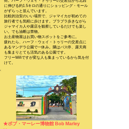
街。ハーフ・ウェイ・トゥリーの交差点から北西
に伸びる約1.5キロの通りにショッピング・モール
がずらっと並んでいます。
比較的治安のいい場所で、ジャマイカが初めての
旅行者でも気軽に歩けます。ブラブラ歩きながら
ジャマイカ人や露店を観察しているだけでも楽し
い。でも油断は禁物。
お土産物屋はお買い物スポットをご参考に。
疲れたら、ハーフ・ウェイ・トゥリーの交差点に
あるマンデラ公園で一休み。隣はバス停、露天商
も集まりとても活気のある公園です。
フリーWifiですが変な人も集まっているから気を付
けて。
★ボブ・マーレー博物館 Bob Marley