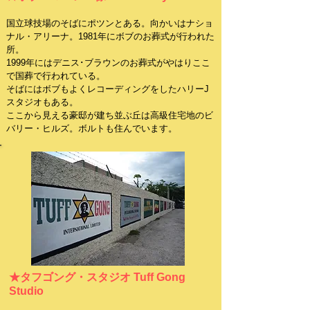
国立球技場のそばにポツンとある。向かいはナショ
ナル・アリーナ。1981年にボブのお葬式が行われた
所。
1999年にはデニス･ブラウンのお葬式がやはりここ
で国葬で行われている。
​そばにはボブもよくレコーディングをしたハリーJ
スタジオもある。
ここから見える豪邸が建ち並ぶ丘は高級住宅地のビ
バリー・ヒルズ。ボルトも住んでいます。
★タフゴング・スタジオ Tuff Gong
Studio