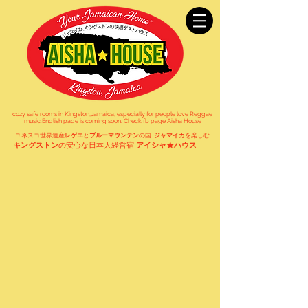
cozy safe rooms in Kingston,Jamaica,
especially for people
love Reggae
music.
English page is coming soon. Check
fb page Aisha House
ユネスコ世界遺産
レゲエ
と
ブルーマウンテン
の国
ジャマイカ
を楽しむ
キングストン
の安心な日本人経営宿
アイシャ★ハウス