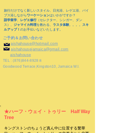
旅行だけでなく新しいスタイル、日光浴、レゲエ浴、バイ
ブス浴しながら
ワーケーション
はいかがですか？
語学留学
、
レゲエ修行
（セレクター、シンガー、ダン
ス）、
ジャマイカ料理
を教わる、
ラスタ体験
。。。。
スキ
ルアップ！
のお手伝いなどいたします。​
ご予約＆お問い合わせ
aishahouse@hotmail.com
aishahousejamaica@gmail.com
aishahouse
TEL :
(876)844-8928
８
Goodwood Terrace,Kingston10, Jamaica W.I.
★ハーフ・ウェイ・トゥリー Half Way
Tree
キングストンのちょうど真ん中に位置する繁華