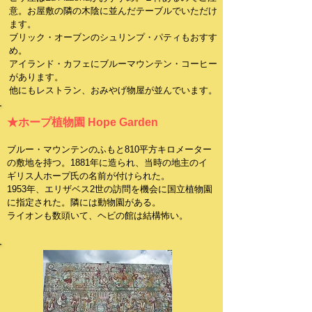
意。お屋敷の隣の木陰に並んだテーブルでいただけ
ます。
ブリック・オーブンのシュリンプ・パティもおすす
め。
​アイランド・カフェにブルーマウンテン・コーヒー
があります。
他にもレストラン、おみやげ物屋が並んでいます。
★ホープ植物園 Hope Garden
ブルー・マウンテンのふもと810平方キロメーター
の敷地を持つ。1881年に造られ、当時の地主のイ
ギリス人ホープ氏の名前が付けられた。
1953年、エリザベス2世の訪問を機会に国立植物園
に指定された。隣には動物園がある。
ライオンも数頭いて、ヘビの館は結構怖い。