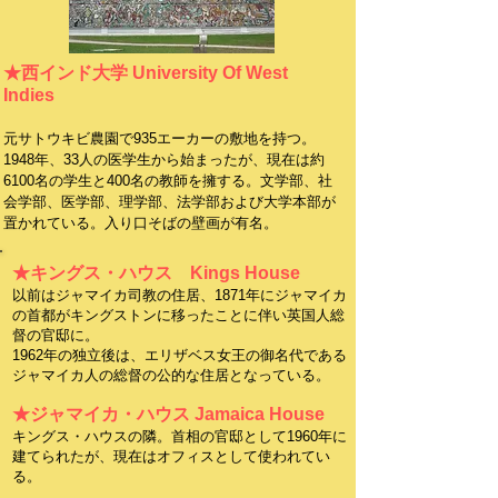
★西インド大学 University Of West
Indies
元サトウキビ農園で935エーカーの敷地を持つ。
1948年、33人の医学生から始まったが、現在は約
6100名の学生と400名の教師を擁する。文学部、社
会学部、医学部、理学部、法学部および大学本部が
置かれている。入り口そばの壁画が有名。
★キングス・ハウス Kings House
以前はジャマイカ司教の住居、1871年にジャマイカ
の首都がキングストンに移ったことに伴い英国人総
督の官邸に。
1962年の独立後は、エリザベス女王の御名代である
ジャマイカ人の総督の公的な住居となっている。
★ジャマイカ・ハウス Jamaica House
キングス・ハウスの隣。首相の官邸として1960年に
建てられたが、現在はオフィスとして使われてい
る。