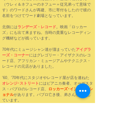
（ウレィ＆ネフューのネフュー＝従兄弟って意味で
す）のワードさんが再建、市に寄付をしたので彼の
名前をつけてワード劇場となっています。
北側には
ランデーズ・レコード
。映画「ロッカー
ズ」にも出て来ますね。当時の貴重なレコーディン
グ機材などが残っています。
70年代にミュージシャン達が溜まっていた
アイグラ
ーズ・コーナー
にはグレゴリー・アイザクスのレコ
ード店、アフリカン・ミュージアムやテクニクス・
レコードの元店がありました。
’60、’70年代にスタジオやレコード屋が店を連ねた
オレンジ･ストリート
にはピアニカ奏者、オーガスタ
ス・パブロのレコード店、
ロッカーズ･インターナシ
ョナル
があります。パブロ亡き後、弟さんが経営し
ています。
スキャの大御所、
プリンス･バスターのレコード店
は
閉鎖中。
その他、
レゴ･スタジオ
、
デニス･ブラウンが幼年期
に住んでいた家
、世界中からルーツのアーティスト
が集まる
スモール・ワールド・スタジオ
、
リーペー