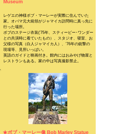
Museum
レゲエの神様ボブ・マーレーが実際に住んでいた
家。
オバマ元大統領がジャマイカ訪問時に真っ先に
行った場所。
ボブのステージ衣装(’75年、スティービー･ワンダー
との共演時に着ていたもの）、スタジオ、寝室、お
父様の写真（白人ジャマイカ人）、’76年の銃撃の
現場等、見所いっぱい。
英語のガイドと映画付き。館内にはおみやげ物屋と
レストランもある。家の中は写真撮影禁止。
★ボブ・マーレー像 Bob Marley Statue