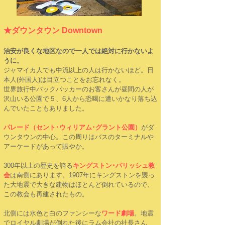
★ダウンタウン Downtown
治安が良くな地区なので一人では絶対に行かないよ
うに。
ジャマイカ人でも中流以上の人は行かないほど。日
本人(外国人)は目立つことをお忘れなく。
世界旅行中バックパッカーのお客さんが昼間の人が
沢山いる公園で５、6人から恐喝に遭いかなり落ち込
んでいたこともありました。
パレード（セント･ウィリアム･グラント公園）
がダ
ウンタウンの中心。
この周りはバスのターミナルや
アーケードがあって賑やか。
300年以上の歴史を誇る
キングストン･パリッシュ教
会
は南側にあります。1907年にキングストンを襲っ
た大地震で大きな建物はほとんど倒れているので、
この教会も再建されたもの。
北側には水色と白のファンシーな
ワード劇場
。地震
でロイヤル劇場が倒れた後にラム会社の社長さん